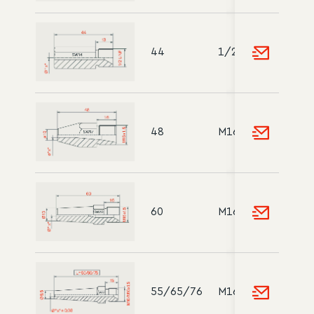
44
1/2 UNF
48
M16x1.5
60
M16x1.5
55/65/76
M16/M16x1.5