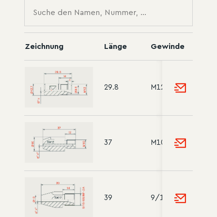
Zeichnung
Länge
Gewinde
29.8
M12
37
M10
39
9/16 - 18 UNF-2A