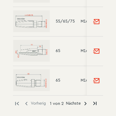
55/65/75
M16/M16x1.5
65
M16x1.5
65
M16/M16x1.5
Vorherig
1 von 2
Nächste