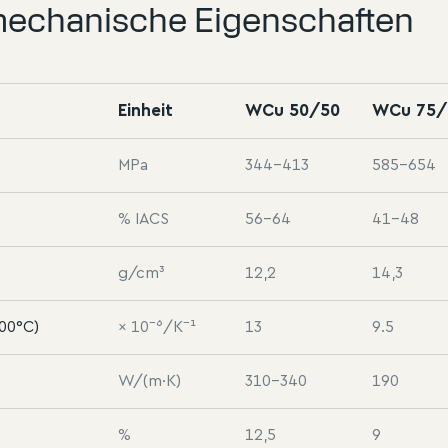
mechanische Eigenschaften
Einheit
WCu 50/50
WCu 75/
MPa
344–413
585–654
% IACS
56–64
41–48
g/cm³
12,2
14,3
300°C)
× 10⁻⁶/K⁻¹
13
9.5
W/(m·K)
310–340
190
%
12,5
9