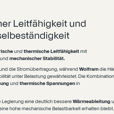
er Leitfähigkeit und
elbeständigkeit
rische
und
thermische Leitfähigkeit
mit
und
mechanischer Stabilität.
 und die Stromübertragung, während
Wolfram
die Hä
bilität unter Belastung gewährleistet. Die Kombinatio
dung
und
thermische Spannungen
in
e Legierung eine deutlich bessere
Wärmeableitung
eine hohe mechanische Belastbarkeit erhalten bleibt