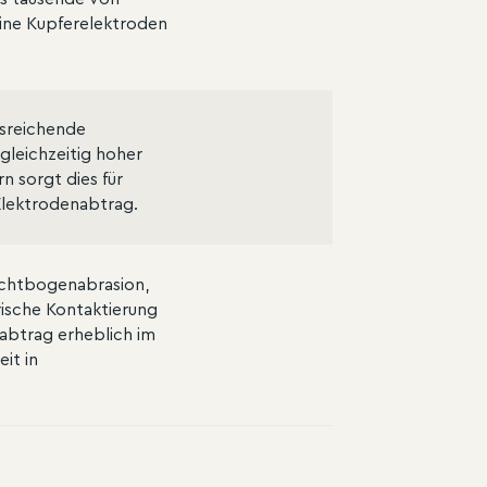
ine Kupferelektroden
usreichende
gleichzeitig hoher
n sorgt dies für
lektrodenabtrag.
ichtbogenabrasion,
rische Kontaktierung
labtrag erheblich im
it in