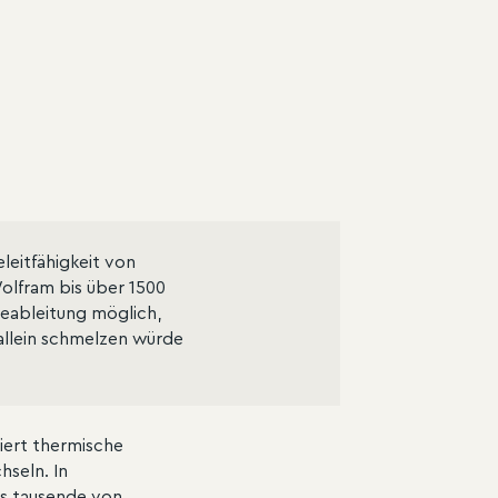
eitfähigkeit von
olfram bis über 1500
meableitung möglich,
allein schmelzen würde
iert thermische
seln. In
es tausende von