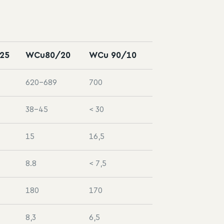
25
WCu80/20
WCu 90/10
620–689
700
38–45
< 30
15
16,5
8.8
< 7,5
180
170
8,3
6,5