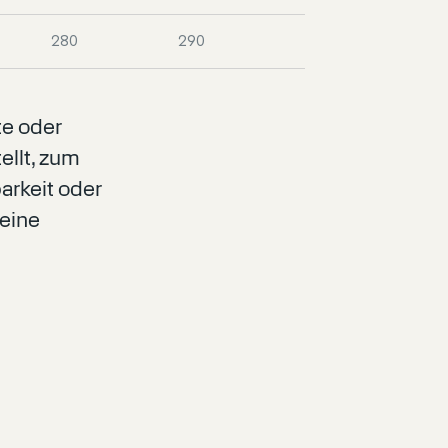
280
290
te oder
ellt, zum
arkeit oder
eine