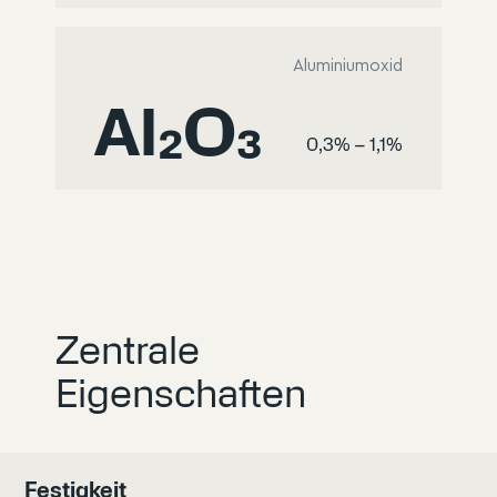
Aluminiumoxid
Al₂O₃
0,3% – 1,1%
Zentrale
Eigenschaften
Festigkeit